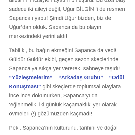
ailesinin incisiyle hayatını birleştirdi. Bu özel olay
sadece iki aileyi değil, Uğur BİLGİN ‘i de resmen
Sapancalı yaptı! Şimdi Uğur bizden, biz de
Uğur’dan olduk. Sapanca da bu olayın
merkezindeki yerini aldı!
Tabii ki, bu bağın ekmeğini Sapanca da yedi!
Güldür Güldür ekibi, geçen sezon skeçlerinde
Sapanca’ya sıkça yer vererek, sahneye taşıdı!
“Yüzleşmelerim”
–
“Arkadaş Grubu”
–
“Ödül
Konuşması”
gibi skeçlerde toplumsal olaylara
ince ince dokunurken, Sapanca’yı da
‘eğlenmelik, iki günlük kaçamaklık’ yer olarak
övmeleri (!) gözümüzden kaçmadı!
Peki, Sapanca’nın kültürünü, tarihini ve doğal