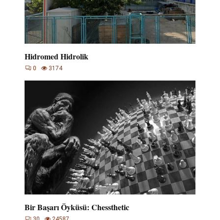
Hidromed Hidrolik
0
3174
Bir Başarı Öyküsü: Chessthetic
30
24587