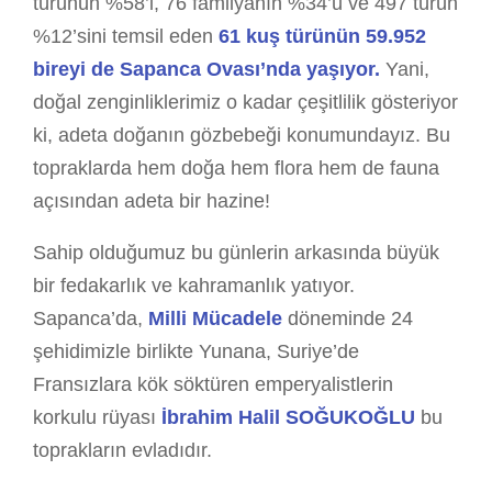
türünün %58’i, 76 familyanın %34’ü ve 497 türün
%12’sini temsil eden
61 kuş türünün 59.952
bireyi de Sapanca Ovası’nda yaşıyor.
Yani,
doğal zenginliklerimiz o kadar çeşitlilik gösteriyor
ki, adeta doğanın gözbebeği konumundayız. Bu
topraklarda hem doğa hem flora hem de fauna
açısından adeta bir hazine!
Sahip olduğumuz bu günlerin arkasında büyük
bir fedakarlık ve kahramanlık yatıyor.
Sapanca’da,
Milli Mücadele
döneminde 24
şehidimizle birlikte Yunana, Suriye’de
Fransızlara kök söktüren emperyalistlerin
korkulu rüyası
İbrahim Halil SOĞUKOĞLU
bu
toprakların evladıdır.