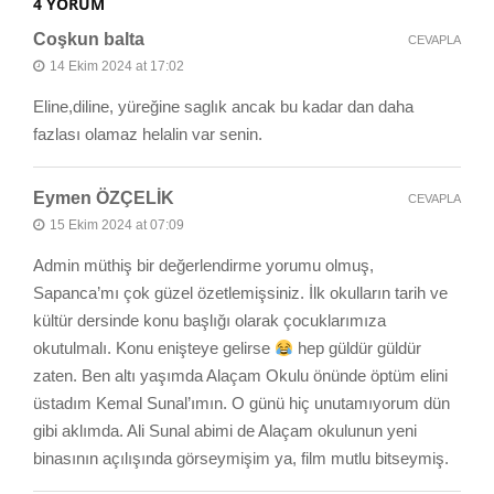
4 YORUM
Coşkun balta
CEVAPLA
14 Ekim 2024 at 17:02
Eline,diline, yüreğine saglık ancak bu kadar dan daha
fazlası olamaz helalin var senin.
Eymen ÖZÇELİK
CEVAPLA
15 Ekim 2024 at 07:09
Admin müthiş bir değerlendirme yorumu olmuş,
Sapanca’mı çok güzel özetlemişsiniz. İlk okulların tarih ve
kültür dersinde konu başlığı olarak çocuklarımıza
okutulmalı. Konu enişteye gelirse
hep güldür güldür
zaten. Ben altı yaşımda Alaçam Okulu önünde öptüm elini
üstadım Kemal Sunal’ımın. O günü hiç unutamıyorum dün
gibi aklımda. Ali Sunal abimi de Alaçam okulunun yeni
binasının açılışında görseymişim ya, film mutlu bitseymiş.