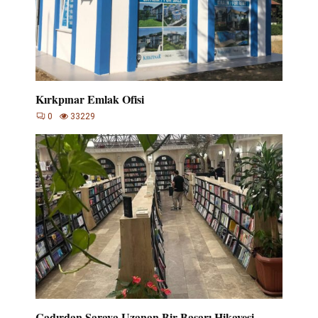
Kırkpınar Emlak Ofisi
0
33229
Çadırdan Saraya Uzanan Bir Başarı Hikayesi