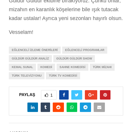
Güldür Güldür ekibine bırakıyoruz. Çünkü onlar,
mizahın en karanlık köşelerine bile ışık tutacak
kadar ustalar! Ayrıca yeni sezonları hayırlı olsun.
Vesselam!
EĞLENCELI İZLEME ÖNERILERI
EĞLENCELI PROGRAMLAR
GÜLDÜR GÜLDÜR ANALIZ
GÜLDÜR GÜLDÜR SHOW
KEMAL SUNAL
KOMEDI
SAHNE KOMEDISI
TÜRK MIZAHI
TÜRK TELEVIZYONU
TÜRK TV KOMEDISI
PAYLAŞ
1