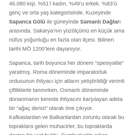
46.080 kişi. %51’i kadın, %49’u erkek. %83’ü
genç ve orta yaş kategorisinde. Kuzeyinde
Sapanca Gölü
ile güneyinde
Samanlı Dağlar
ı
arasında. Sakarya’nın yüzölçümü en küçük ama
nüfus yoğunluğu en fazla olan ilçesi. Bilinen
tarihi MÖ 1200’lere dayanıyor.
Sapanca, tarih boyunca her dönem “spesiyalite”
yaratmış. Roma döneminde imparatorluk
ordusunun ihtiyacı için atların yetiştirildiği verimli
çiftliklerle tanınırken, Osmanlı döneminde
donanmanın kereste ihtiyacını karşılayan adeta
bir “ağaç denizi” olarak öne çıkıyor.
Kafkaslardan ve Balkanlardan zorunlu olarak bu
topraklara gelen muhacirler, bu topraklarda