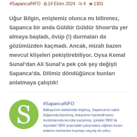
#SapancaINFO
14 Ekim 2024
4
1301
Uğur Bilgin, eniştemiz olunca mı bilinmez,
Sapanca bir anda Güldür Güldür Show’da yer
almaya başladı, övüp (!) durmaları da
gözümüzden kaçmadı. Ancak, mizah bazen
mevcut klişeleri pekiştirebiliyor. Oysa Kemal
Sunal’dan Ali Sunal’a pek çok şey değişti
Sapanca’da. Dilimiz döndüğünce bunları
anlatmaya çalıştık!
#SapancaINFO
Balkaya’nın eteklerinde doğmuş, Sapanca’nın sakin
doğasında büyümüş, Ankara’nın hareketli kamu
koridorlarında tecrübe kazanmış; içindeki ‘BEN’ ile
dışındaki ‘SEN’ arasındaki çatışmalara rağmen insanı
anlamın merkezine koymayı seçmiş bir yolcu.