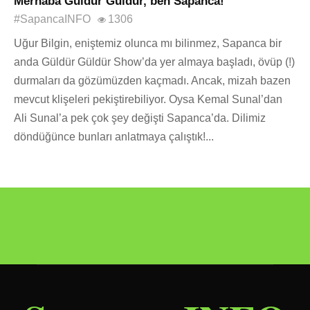
Merhaba Güldür Güldür, ben Sapanca!
#SapancaINFO
1306
Uğur Bilgin, eniştemiz olunca mı bilinmez, Sapanca bir
anda Güldür Güldür Show’da yer almaya başladı, övüp (!)
durmaları da gözümüzden kaçmadı. Ancak, mizah bazen
mevcut klişeleri pekiştirebiliyor. Oysa Kemal Sunal’dan
Ali Sunal’a pek çok şey değişti Sapanca’da. Dilimiz
döndüğünce bunları anlatmaya çalıştık!...