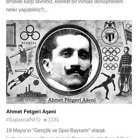
tehdide karşı tavrımız, kolektif bir ihmale dönüşmeden
neler yapabiliriz?...
Ahmet Fetgeri Aşeni
#SapancaINFO
1191
19 Mayıs’ın "Gençlik ve Spor Bayramı" olarak