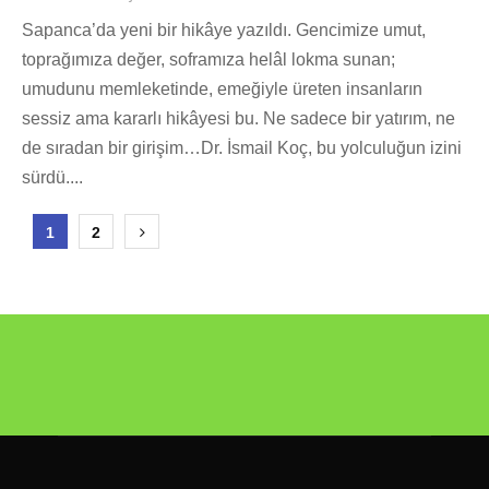
Sapanca’da yeni bir hikâye yazıldı. Gencimize umut,
toprağımıza değer, soframıza helâl lokma sunan;
umudunu memleketinde, emeğiyle üreten insanların
sessiz ama kararlı hikâyesi bu. Ne sadece bir yatırım, ne
de sıradan bir girişim…Dr. İsmail Koç, bu yolculuğun izini
sürdü....
Yazı
1
2
sayfalandırması