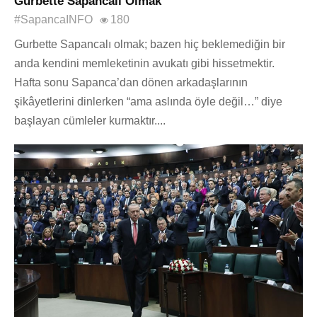
Gurbette Sapancalı Olmak
#SapancaINFO
180
Gurbette Sapancalı olmak; bazen hiç beklemediğin bir
anda kendini memleketinin avukatı gibi hissetmektir.
Hafta sonu Sapanca’dan dönen arkadaşlarının
şikâyetlerini dinlerken “ama aslında öyle değil…” diye
başlayan cümleler kurmaktır....