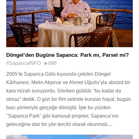
Döngel’den Bugüne Sapanca: Park mı, Parsel mi?
#SapancaINFO
686
2005’te Sapanca Gölü kıyısında çekilen Döngel
Kârhanesi, Metin Akpınar ve Ahmet Uğurlu’yla absürd bir
kara mizah sunuyordu. İzlerken güldük; “bu kadar da
olmaz” dedik. O gün bir film setinde kurulan hayal, bugün
bazı yönleriyle gerçeğe dönüştü. İşte bu yüzden
"Sapanca Park" gibi kamusal projeler, Sapanca’nın
geleceğine dair bir yön tercihi olarak okunmalı....