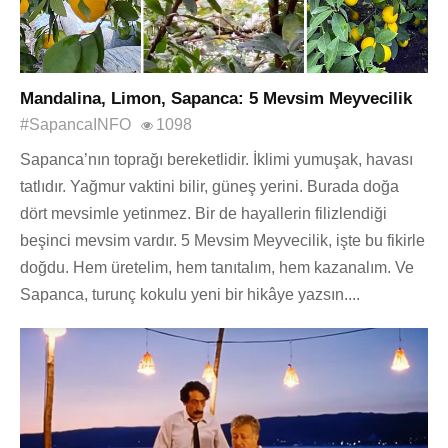
Mandalina, Limon, Sapanca: 5 Mevsim Meyvecilik
#SapancaINFO
1098
Sapanca’nın toprağı bereketlidir. İklimi yumuşak, havası
tatlıdır. Yağmur vaktini bilir, güneş yerini. Burada doğa
dört mevsimle yetinmez. Bir de hayallerin filizlendiği
beşinci mevsim vardır. 5 Mevsim Meyvecilik, işte bu fikirle
doğdu. Hem üretelim, hem tanıtalım, hem kazanalım. Ve
Sapanca, turunç kokulu yeni bir hikâye yazsın....