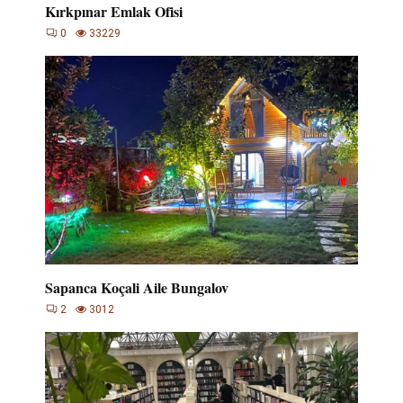
Kırkpınar Emlak Ofisi
0
33229
Sapanca Koçali Aile Bungalov
2
3012