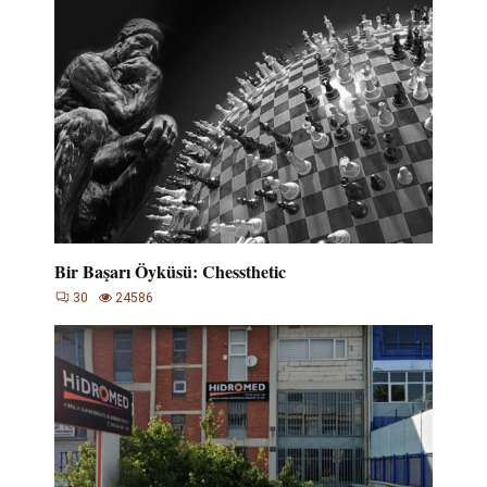
Bir Başarı Öyküsü: Chessthetic
30
24586