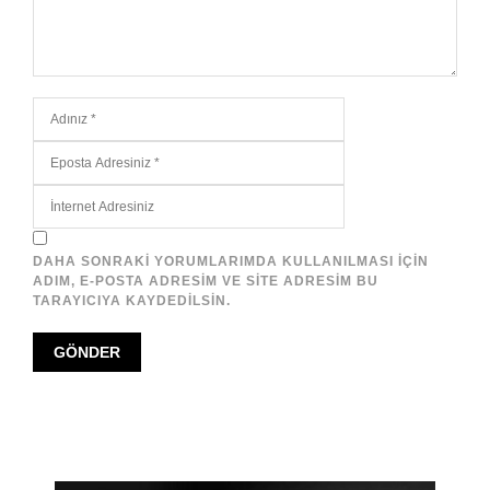
DAHA SONRAKI YORUMLARIMDA KULLANILMASI IÇIN
ADIM, E-POSTA ADRESIM VE SITE ADRESIM BU
TARAYICIYA KAYDEDILSIN.