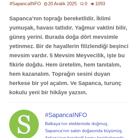
#SapancaINFO
20 Aralık 2025
0
1093
Sapanca’nın toprağı bereketlidir. İklimi
yumuşak, havası tatlıdır. Yağmur vaktini bilir,
güneş yerini. Burada doğa dört mevsimle
yetinmez. Bir de hayallerin filizlendiği beşinci
mevsim vardır. 5 Mevsim Meyvecilik, işte bu
fikirle doğdu. Hem üretelim, hem tanıtalım,
hem kazanalım. Toprağın sesini duyan
herkese bir yol açalım. Ve Sapanca, turunç
kokulu yeni bir hikâye yazsın.
#SapancaINFO
Balkaya’nın eteklerinde doğmuş,
Sapanca’nın sakin doğasında büyümüş,
Ankara’nın hareketli kamu koridorlarında