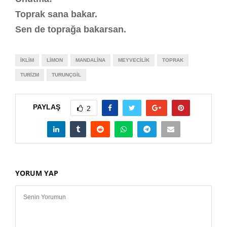
Toprak sana bakar.
Sen de toprağa bakarsan.
İKLIM
LIMON
MANDALINA
MEYVECILIK
TOPRAK
TURIZM
TURUNÇGIL
PAYLAŞ
2
YORUM YAP