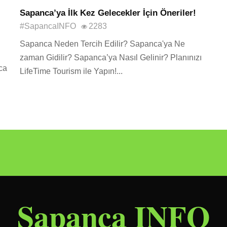
Sapanca’ya İlk Kez Gelecekler İçin Öneriler!
#SapancaINFO
2283
Sapanca Neden Tercih Edilir? Sapanca'ya Ne
zaman Gidilir? Sapanca’ya Nasıl Gelinir? Planınızı
ca
LifeTime Tourism ile Yapın!...
Sapanca INFO