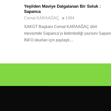
Yeşilden Maviye Dalgalanan Bir Soluk :
Sapanca
Cemal KARAAĞAÇ
1084
SAKÜT Başkanı Cemal KARAAĞAÇ dört
mevsimde Sapanca’yı betimlediği yazısını Sapan
INFO okurları için paylaştı....