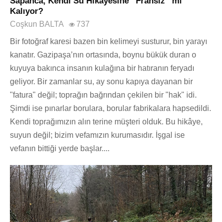
Sapanca, Kendi Su Hikâyesine “Fransız” mı
Kalıyor?
Coşkun BALTA
737
Bir fotoğraf karesi bazen bin kelimeyi susturur, bin yarayı
kanatır. Gazipaşa’nın ortasında, boynu bükük duran o
kuyuya bakınca insanın kulağına bir hatıranın feryadı
geliyor. Bir zamanlar su, ay sonu kapıya dayanan bir
"fatura" değil; toprağın bağrından çekilen bir "hak" idi.
Şimdi ise pınarlar borulara, borular fabrikalara hapsedildi.
Kendi toprağımızın alın terine müşteri olduk. Bu hikâye,
suyun değil; bizim vefamızın kurumasıdır. İşgal ise
vefanın bittiği yerde başlar....