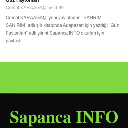
Güz Faytonları
Cemal KARAAĞAÇ
1099
Cemal KARAAĞAÇ, yeni yayınlanan "SANRIM,
SANIRIM" adlı şiir kitabında Adapazarı için yazdığı "Güz
Faytonları" adlı şiirini Sapanca INFO okurları için
paylaştı....
Sapanca INFO