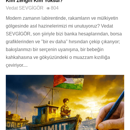
Kim Zengin Kim Yoksul?
Vedat SEVGİGÖR
804
Modern zamanın labirentinde, rakamların ve mülkiyetin
gölgesinde asıl hazinelerimizi mi unutuyoruz? Vedat
SEVGİGÖR, son şiiriyle bizi banka hesaplarından, borsa
grafiklerinden ve "bir ev daha" hırsından çekip çıkarıyor;
bakışlarımızı bir serçenin uyanışına, bir bebeğin
kahkahasına ve gökyüzündeki o muazzam kızıllığa
çeviriyor....