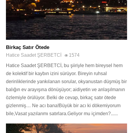
Birkaç Satır Ötede
Hatice Saadet ŞERBETCİ
1574
Hatice Saadet ŞERBETCİ, bu şiiriyle hem bireysel hem
de kolektif bir kaybın izini sürüyor. Bireyin ruhsal
derinliklerinde yankılanan sorular, okyanustan düşmüş bir
balığın ev arayışına dönüşüyor; aidiyetin ve anlaşılmanın
özlemiyle örülüyor. Belki de cevap, birkaç satır ötede
gizlenmiş… Ne acı bana!Büyük bir acı ki dökemiyorum
bile,Vasat yazılarımı satırlara.Geliyor mu içimden?......