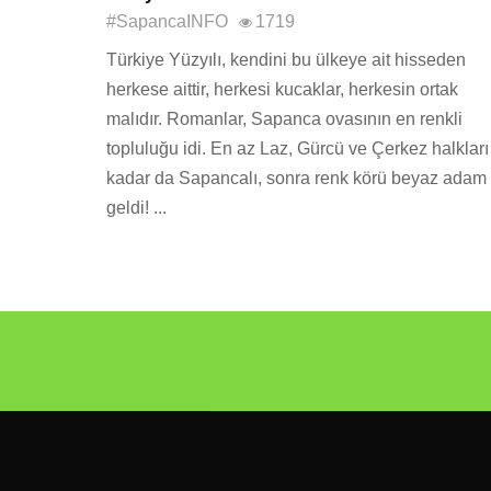
#SapancaINFO
1719
Türkiye Yüzyılı, kendini bu ülkeye ait hisseden
herkese aittir, herkesi kucaklar, herkesin ortak
malıdır. Romanlar, Sapanca ovasının en renkli
topluluğu idi. En az Laz, Gürcü ve Çerkez halkları
kadar da Sapancalı, sonra renk körü beyaz adam
geldi! ...