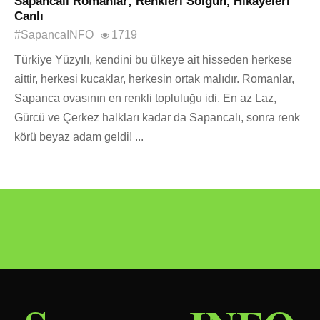
Sapancalı Romanlar; Renkleri Solgun, Hikâyeleri
Canlı
#SapancaINFO
1719
Türkiye Yüzyılı, kendini bu ülkeye ait hisseden herkese
aittir, herkesi kucaklar, herkesin ortak malıdır. Romanlar,
Sapanca ovasının en renkli topluluğu idi. En az Laz,
Gürcü ve Çerkez halkları kadar da Sapancalı, sonra renk
körü beyaz adam geldi! ...