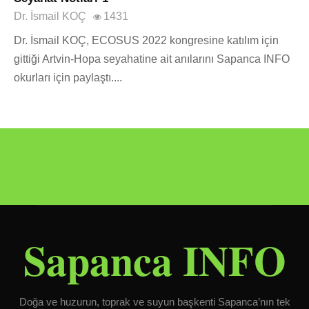
Dr. İsmail KOÇ
1431
Dr. İsmail KOÇ, ECOSUS 2022 kongresine katılım için
gittiği Artvin-Hopa seyahatine ait anılarını Sapanca INFO
okurları için paylaştı....
Sapanca INFO
Doğa ve huzurun, toprak ve suyun başkenti Sapanca’nın tek