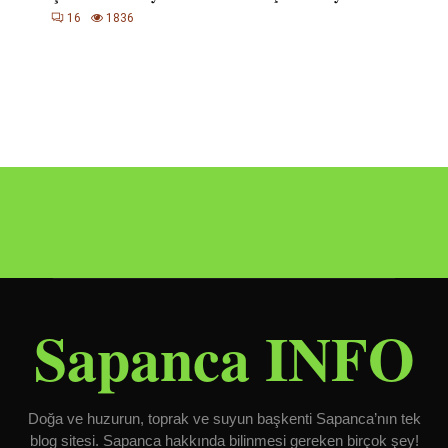
16
1836
Sapanca INFO
Doğa ve huzurun, toprak ve suyun başkenti Sapanca’nın tek
blog sitesi. Sapanca hakkında bilinmesi gereken birçok şey!