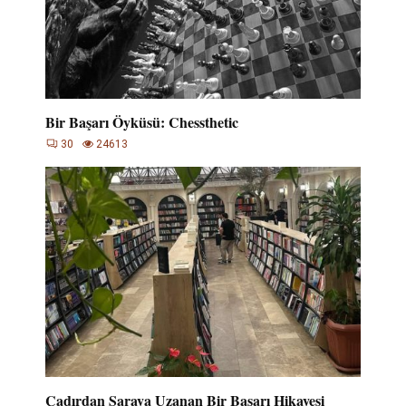
Bir Başarı Öyküsü: Chessthetic
30
24613
Çadırdan Saraya Uzanan Bir Başarı Hikayesi