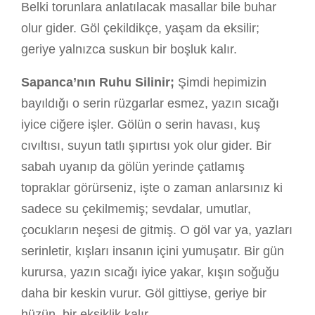
Belki torunlara anlatılacak masallar bile buhar
olur gider. Göl çekildikçe, yaşam da eksilir;
geriye yalnızca suskun bir boşluk kalır.
Sapanca’nın Ruhu Silinir;
Şimdi hepimizin
bayıldığı o serin rüzgarlar esmez, yazın sıcağı
iyice ciğere işler. Gölün o serin havası, kuş
cıvıltısı, suyun tatlı şıpırtısı yok olur gider. Bir
sabah uyanıp da gölün yerinde çatlamış
topraklar görürseniz, işte o zaman anlarsınız ki
sadece su çekilmemiş; sevdalar, umutlar,
çocukların neşesi de gitmiş. O göl var ya, yazları
serinletir, kışları insanın içini yumuşatır. Bir gün
kurursa, yazın sıcağı iyice yakar, kışın soğuğu
daha bir keskin vurur. Göl gittiyse, geriye bir
hüzün, bir eksiklik kalır.