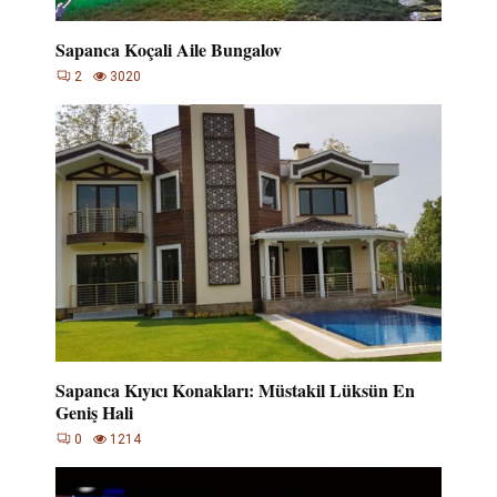
Sapanca Koçali Aile Bungalov
2
3020
Sapanca Kıyıcı Konakları: Müstakil Lüksün En
Geniş Hali
0
1214