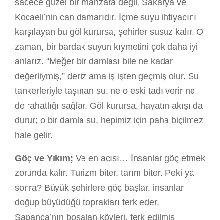
sadece güzel bir manzara değil, Sakarya ve
Kocaeli’nin can damarıdır. İçme suyu ihtiyacını
karşılayan bu göl kurursa, şehirler susuz kalır. O
zaman, bir bardak suyun kıymetini çok daha iyi
anlarız. “Meğer bir damlası bile ne kadar
değerliymiş,” deriz ama iş işten geçmiş olur. Su
tankerleriyle taşınan su, ne o eski tadı verir ne
de rahatlığı sağlar. Göl kurursa, hayatın akışı da
durur; o bir damla su, hepimiz için paha biçilmez
hale gelir.
Göç ve Yıkım;
Ve en acısı… İnsanlar göç etmek
zorunda kalır. Turizm biter, tarım biter. Peki ya
sonra? Büyük şehirlere göç başlar, insanlar
doğup büyüdüğü toprakları terk eder.
Sapanca’nın boşalan köyleri, terk edilmiş