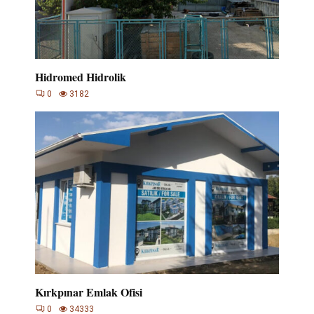
Hidromed Hidrolik
0
3182
Kırkpınar Emlak Ofisi
0
34333