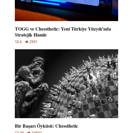
TOGG ve Chessthetic: Yeni Türkiye Yüzyılı’nda
Stratejik Hamle
6
2591
Bir Başarı Öyküsü: Chessthetic
30
24592