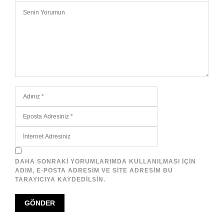
DAHA SONRAKI YORUMLARIMDA KULLANILMASI IÇIN
ADIM, E-POSTA ADRESIM VE SITE ADRESIM BU
TARAYICIYA KAYDEDILSIN.