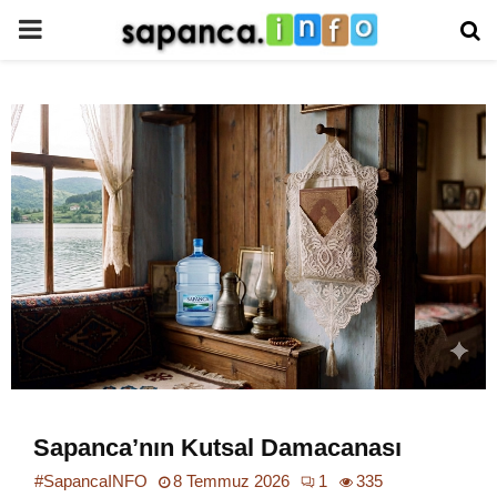
PRIMARY
MENU
Sapanca’nın Kutsal Damacanası
#SapancaINFO
8 Temmuz 2026
1
335