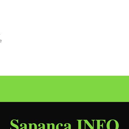
.
a
e
Sapanca INFO