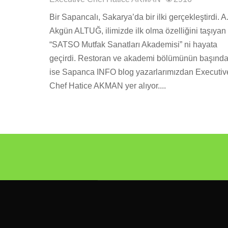
Bir Sapancalı, Sakarya’da bir ilki gerçekleştirdi. A
Akgün ALTUĞ, ilimizde ilk olma özelliğini taşıyan
“SATSO Mutfak Sanatları Akademisi” ni hayata
geçirdi. Restoran ve akademi bölümünün başınd
ise Sapanca INFO blog yazarlarımızdan Executiv
Chef Hatice AKMAN yer alıyor....