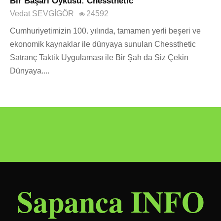
Bir Başarı Öyküsü: Chessthetic
Vedat SEVGİGÖR
24592
Cumhuriyetimizin 100. yılında, tamamen yerli beşeri ve
ekonomik kaynaklar ile dünyaya sunulan Chessthetic
Satranç Taktik Uygulaması ile Bir Şah da Siz Çekin
Dünyaya....
Sapanca INFO