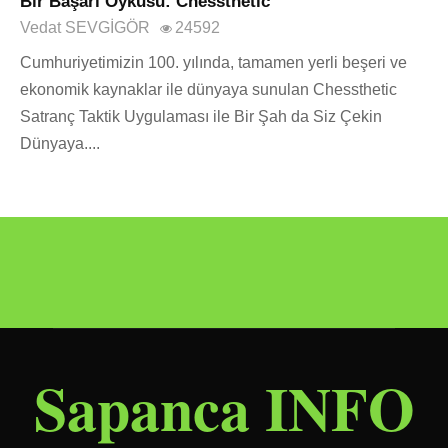
Bir Başarı Öyküsü: Chessthetic
Vedat SEVGİGÖR
24592
Cumhuriyetimizin 100. yılında, tamamen yerli beşeri ve
ekonomik kaynaklar ile dünyaya sunulan Chessthetic
Satranç Taktik Uygulaması ile Bir Şah da Siz Çekin
Dünyaya....
Sapanca INFO