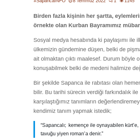
#SapancaINFO
8 Temmuz 2022
1
1145
Birden fazla kişinin her şartta, eylemler
örnekte olan Kurban Bayramımız mübar
Sosyal medya hesabında ki paylaşımı ile i
ülkemizin gündemine düşen, belki de pişma
ait olmaktan çıktı maalesef. Durum böyle o
konuşabilmek belki de medeni halimize değe
Bir şekilde Sapanca ile rabıtası olan heme
bilir. Bu tarihi sürecin verdiği farkındalı
karşılaştığımız tanımların değerlendiremey
kendimiz tanım yapmak istedik;
“Sapancalı; kemençe ile oynayabilen kürt’e, 
tavuğu yiyen roman’a denir.”