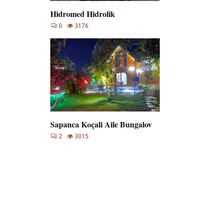
Hidromed Hidrolik
0
3176
Sapanca Koçali Aile Bungalov
2
3015