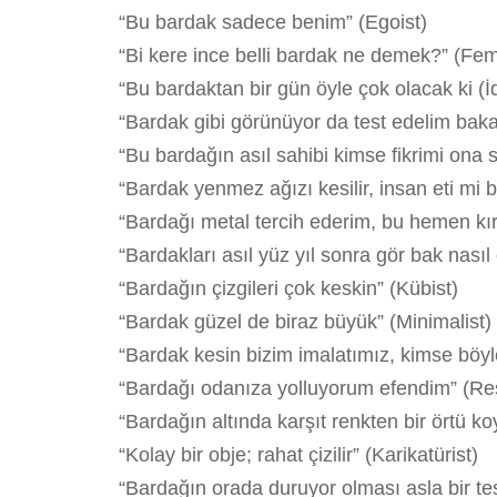
“Bu bardak sadece benim” (Egoist)
“Bi kere ince belli bardak ne demek?” (Fem
“Bu bardaktan bir gün öyle çok olacak ki (İd
“Bardak gibi görünüyor da test edelim baka
“Bu bardağın asıl sahibi kimse fikrimi ona 
“Bardak yenmez ağızı kesilir, insan eti mi b
“Bardağı metal tercih ederim, bu hemen kırılı
“Bardakları asıl yüz yıl sonra gör bak nasıl 
“Bardağın çizgileri çok keskin” (Kübist)
“Bardak güzel de biraz büyük” (Minimalist)
“Bardak kesin bizim imalatımız, kimse böy
“Bardağı odanıza yolluyorum efendim” (Res
“Bardağın altında karşıt renkten bir örtü ko
“Kolay bir obje; rahat çizilir” (Karikatürist)
“Bardağın orada duruyor olması asla bir te