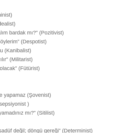
inist)
ealist)
lım bardak mı?” (Pozitivist)
söylerim” (Despotist)
u (Kanibalist)
r” (Militarist)
olacak” (Fütürist)
le yapamaz (Şovenist)
epsiyonist )
yamadınız mı?” (Sitilist)
sadüf değil; döngü gereği” (Determinist)