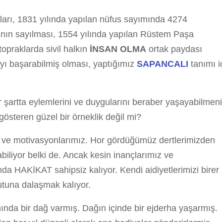
arı, 1831 yılında yapılan nüfus sayımında 4274
ın sayılması, 1554 yılında yapılan Rüstem Paşa
opraklarda sivil halkın
İNSAN OLMA
ortak paydası
yı başarabilmiş olması, yaptığımız
SAPANCALI
tanımı i
r şartta eylemlerini ve duygularını beraber yaşayabilmen
gösteren güzel bir örneklik değil mi?
er ve motivasyonlarımız. Hor gördüğümüz dertlerimizden
liyor belki de. Ancak kesin inançlarımız ve
a HAKİKAT sahipsiz kalıyor. Kendi aidiyetlerimizi birer
putuna dalaşmak kalıyor.
nında bir dağ varmış. Dağın içinde bir ejderha yaşarmış.