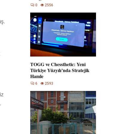
0
2556
üş.
k
TOGG ve Chessthetic: Yeni
Türkiye Yüzyılı’nda Stratejik
Hamle
6
2593
iz
.