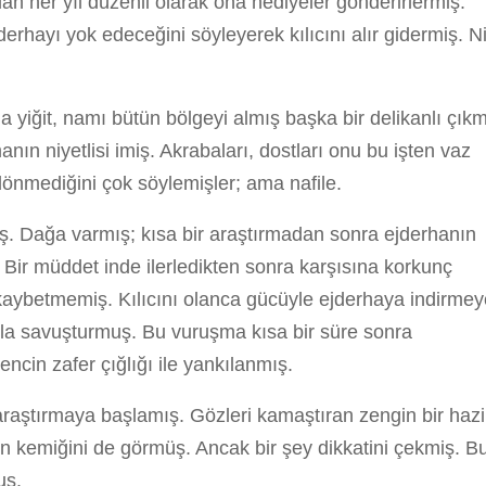
an her yıl düzenli olarak ona hediyeler gönderirlermiş.
jderhayı yok edeceğini söyleyerek kılıcını alır gidermiş. N
 yiğit, namı bütün bölgeyi almış başka bir delikanlı çık
ın niyetlisi imiş. Akrabaları, dostları onu bu işten vaz
dönmediğini çok söylemişler; ama nafile.
kmış. Dağa varmış; kısa bir araştırmadan sonra ejderhanın
ş. Bir müddet inde ilerledikten sonra karşısına korkunç
 kaybetmemiş. Kılıcını olanca gücüyle ejderhaya indirmey
kla savuşturmuş. Bu vuruşma kısa bir süre sonra
ncin zafer çığlığı ile yankılanmış.
araştırmaya başlamış. Gözleri kamaştıran zengin bir haz
ın kemiğini de görmüş. Ancak bir şey dikkatini çekmiş. B
uş.