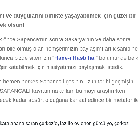
ini ve duygularını birlikte yaşayabilmek için güzel bir
ek olsun!
lk önce Sapanca’nın sonra Sakarya’nın ve daha sonra
n bile olmuş olan hemşerimizin paylaşımı artık sahibine
lunca bizde sitemizin “
Hane-i Hasbihal
” bölümünde belk
r katabilmek için hissiyatımızı paylaşmak istedik.
n hemen herkes Sapanca ilçesinin uzun tarihi geçmişini
k ile SAPANCALI kavramına anlam bulmayı araştırırken
ecek kadar absürt olduğuna kanaat edince bir metafor il
karalahana saran çerkez’e, laz ile evlenen gürcü’ye, çerkez