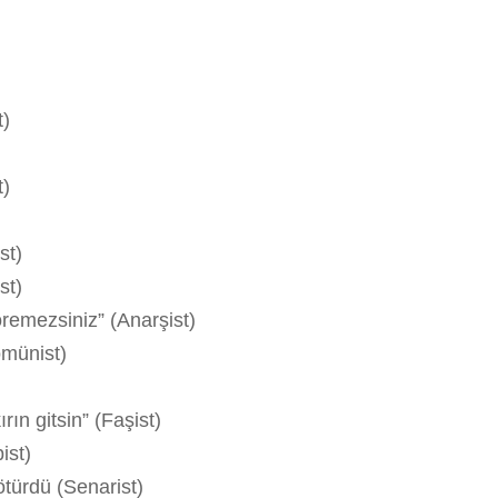
t)
t)
st)
st)
remezsiniz” (Anarşist)
omünist)
ın gitsin” (Faşist)
ist)
ötürdü (Senarist)