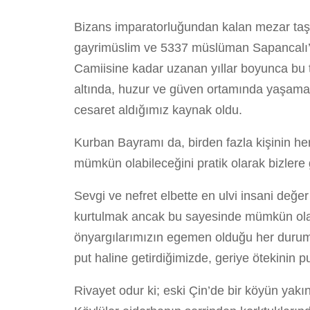
Bizans imparatorluğundan kalan mezar taşl
gayrimüslim ve 5337 müslüman Sapancalı’n
Camiisine kadar uzanan yıllar boyunca bu t
altında, huzur ve güven ortamında yaşama
cesaret aldığımız kaynak oldu.
Kurban Bayramı da, birden fazla kişinin he
mümkün olabileceğini pratik olarak bizlere 
Sevgi ve nefret elbette en ulvi insani değ
kurtulmak ancak bu sayesinde mümkün olabi
önyargılarımızın egemen olduğu her durumd
put haline getirdiğimizde, geriye ötekinin 
Rivayet odur ki; eski Çin’de bir köyün yakı