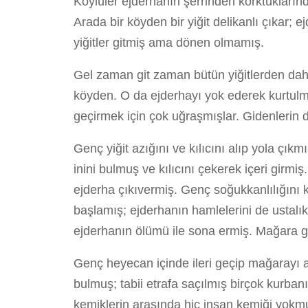
Köylüler ejderhanın şerrinden korktuklarınd
Arada bir köyden bir yiğit delikanlı çıkar; e
yiğitler gitmiş ama dönen olmamış.
Gel zaman git zaman bütün yiğitlerden daha
köyden. O da ejderhayı yok ederek kurtulman
geçirmek için çok uğraşmışlar. Gidenlerin 
Genç yiğit azığını ve kılıcını alıp yola çı
inini bulmuş ve kılıcını çekerek içeri girmi
ejderha çıkıvermiş. Genç soğukkanlılığını
başlamış; ejderhanın hamlelerini de ustalı
ejderhanın ölümü ile sona ermiş. Mağara ge
Genç heyecan içinde ileri geçip mağarayı 
bulmuş; tabii etrafa saçılmış birçok kurban
kemiklerin arasında hiç insan kemiği yokm