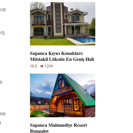
ice
mış
Sapanca Kıyıcı Konakları:
Müstakil Lüksün En Geniş Hali
0
1209
e
ine
u
Sapanca Mahmudiye Resort
Bungalov