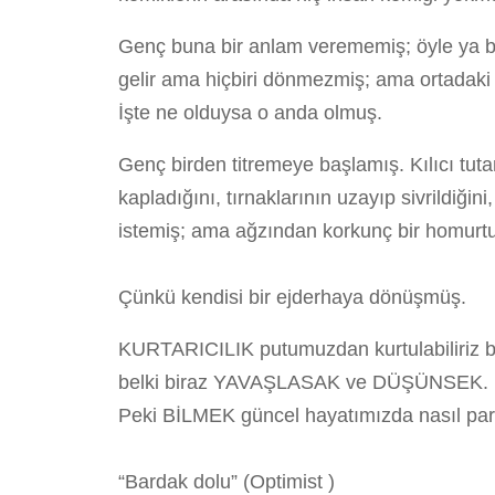
Genç buna bir anlam verememiş; öyle ya bu
gelir ama hiçbiri dönmezmiş; ama ortadaki
İşte ne olduysa o anda olmuş.
Genç birden titremeye başlamış. Kılıcı tuta
kapladığını, tırnaklarının uzayıp sivrildiği
istemiş; ama ağzından korkunç bir homurtu
Çünkü kendisi bir ejderhaya dönüşmüş.
KURTARICILIK putumuzdan kurtulabiliriz belki
belki biraz YAVAŞLASAK ve DÜŞÜNSEK. Belk
Peki BİLMEK güncel hayatımızda nasıl par
“Bardak dolu” (Optimist )