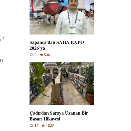
çin
Sapanca’dan SAHA EXPO
2026’ya
0
536
in
Çadırdan Saraya Uzanan Bir
Başarı Hikayesi
16
1832