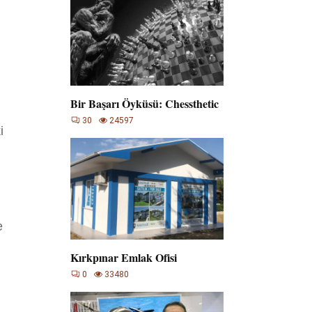
Bir Başarı Öyküsü: Chessthetic
30
24597
i
e
Kırkpınar Emlak Ofisi
0
33480