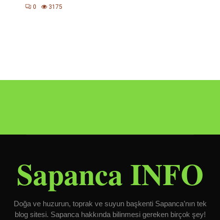
0
3175
Sapanca INFO
Doğa ve huzurun, toprak ve suyun başkenti Sapanca’nın tek
blog sitesi. Sapanca hakkında bilinmesi gereken birçok şey!