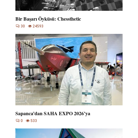
Bir Başarı Öyküsü: Chessthetic
30
24593
Sapanca’dan SAHA EXPO 2026’ya
0
533