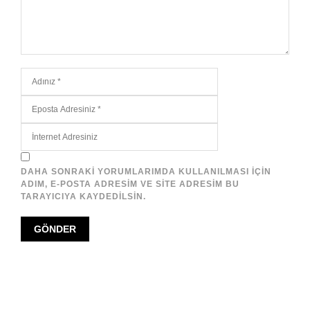
DAHA SONRAKI YORUMLARIMDA KULLANILMASI IÇIN
ADIM, E-POSTA ADRESIM VE SITE ADRESIM BU
TARAYICIYA KAYDEDILSIN.