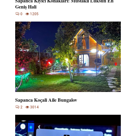
Sapanca Kıyıcı Konakları: Müstakil Lüksün En
Geniş Hali
0
1205
Sapanca Koçali Aile Bungalov
2
3014