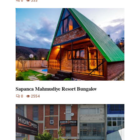
0
533
Sapanca Mahmudiye Resort Bungalov
0
2554