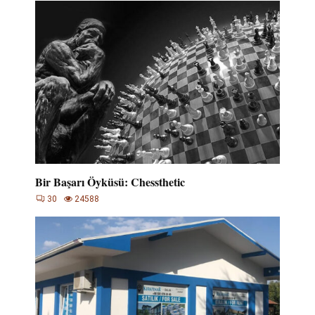
Bir Başarı Öyküsü: Chessthetic
30
24588