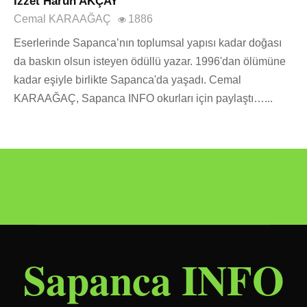
İzzet Harun AKÇAY
Cemal KARAAĞAÇ
1886
Eserlerinde Sapanca’nın toplumsal yapısı kadar doğası
da baskın olsun isteyen ödüllü yazar. 1996'dan ölümüne
kadar eşiyle birlikte Sapanca'da yaşadı. Cemal
KARAAĞAÇ, Sapanca INFO okurları için paylaştı…...
Sapanca INFO