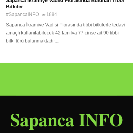
Sapanca İkramiye Vadisi Florasında Bulunan Tıbbi
Bitkiler
#SapancaINFO
1884
Sapanca İkramiye Vadisi Florasında tıbbi bitkilerle tedavi
amaçlı kullanılabilecek 42 familya 77 cinse ait 90 tıbbi
bitki türü bulunmaktadır....
Sapanca INFO