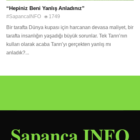
“Hepiniz Beni Yanlış Anladınız”
#SapancaINFO
1749
Bir tarafta Dünya kupası için harcanan devasa maliyet, bir
tarafta insanlığın yaşadığı büyük sorunlar. Tek Tanrı’nın
kulları olarak acaba Tanrı’yı gerçekten yanlış mı
anladık?...
Sapanca INFO