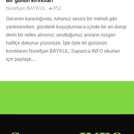
Bir günün kırıntıları
Nurefşan BAYKUL
852
Gecenin karanlığında, ruhunuz sessiz bir melodi gibi
yankılanırken, gündelik koşuşturmaca içinde bir an durup
derin bir nefes alırsınız; unuttuğunuz anıların rüzgarı
hafifçe dokunur yüzünüze. İşte öyle bir gününün
kırıntılarını Nurefşan BAYKUL, Sapanca INFO okurları
için paylaştı....