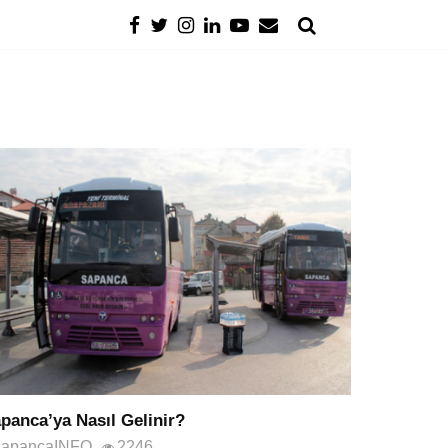
panca’ya Nasıl Gelinir?
apancaINFO
2246