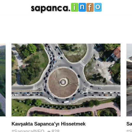
Kavşakta Sapanca’yı Hissetmek
Sa
#SapancaINFO
828
#S