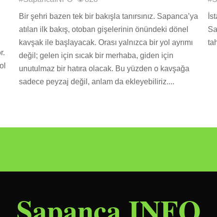
Bir şehri bazen tek bir bakışla tanırsınız. Sapanca’ya
İs
…
atılan ilk bakış, otoban gişelerinin önündeki dönel
Sa
kavşak ile başlayacak. Orası yalnızca bir yol ayrımı
ta
r.
değil; gelen için sıcak bir merhaba, giden için
ol
unutulmaz bir hatıra olacak. Bu yüzden o kavşağa
sadece peyzaj değil, anlam da ekleyebiliriz....
Sapanca INFO