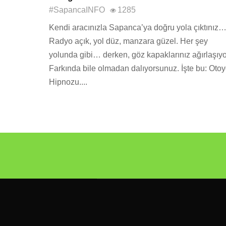
#SapancaINFO
1285
Kendi aracınızla Sapanca’ya doğru yola çıktınız
Radyo açık, yol düz, manzara güzel. Her şey
yolunda gibi… derken, göz kapaklarınız ağırlaşıyo
Farkında bile olmadan dalıyorsunuz. İşte bu: Otoy
Hipnozu....