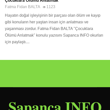
Çocuklara Ölümü Anlatmak
Fatma Fidan BALTA
1123
Hayatın doğal işleyişinin bir parçası olan ölüm ve kayıp
gibi konuların her yaştan insan için anlatması ve
yaşanması zordur. Fatma Fidan BALTA "Çocuklara
Ölümü Anlatmak" konulu yazısını Sapanca INFO okurları
için paylaştı....
Sapanca INFO