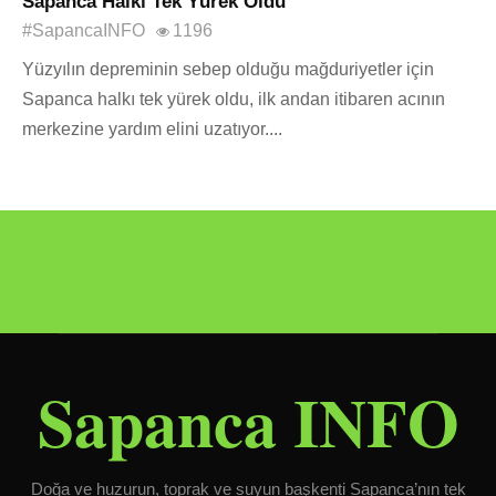
Sapanca Halkı Tek Yürek Oldu
#SapancaINFO
1196
Yüzyılın depreminin sebep olduğu mağduriyetler için
Sapanca halkı tek yürek oldu, ilk andan itibaren acının
merkezine yardım elini uzatıyor....
Sapanca INFO
Doğa ve huzurun, toprak ve suyun başkenti Sapanca’nın tek