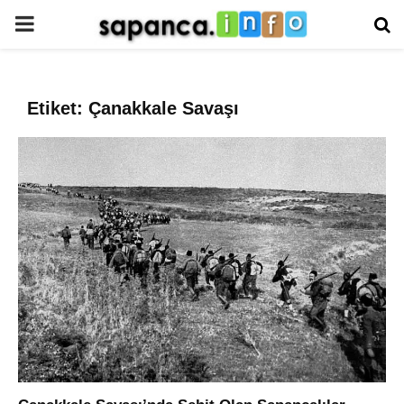
PRIMARY
MENU
Etiket: Çanakkale Savaşı