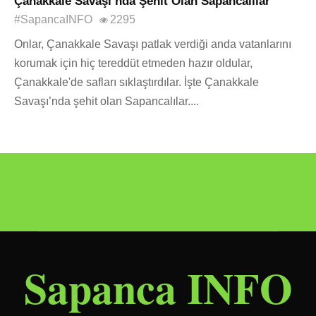
Çanakkale Savaşı’nda Şehit Olan Sapancalılar
#SapancaINFO
2295
Onlar, Çanakkale Savaşı patlak verdiği anda vatanlarını
korumak için hiç tereddüt etmeden hazır oldular,
Çanakkale'de safları sıklaştırdılar. İşte Çanakkale
Savaşı’nda şehit olan Sapancalılar....
Sapanca INFO