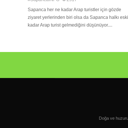
Sapanca her ne kadar Arap turistler için gözde
ziyaret yerlerinden biri olsa da Sapanca halkı eski
kadar Arap turist gelmediğini düşünüyor....
Doğa ve huzurun