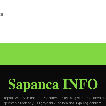
si
Sapanca INFO
, toprak ve suyun başkenti Sapanca’nın tek blog sitesi. Sapanca ha
gereken birçok şey! İsli çaydanlık tadında dostluğa hoş geldiniz.