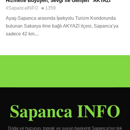
Hizmetle Büyüyen, Sevgi ile Gelişen “AKYAZI”
#SapancaINFO
1359
Ayaş-Sapanca arasında İpekyolu Turizm Koridorunda
bulunan Sakarya iline bağlı AKYAZI ilçesi, Sapanca’ya
sadece 42 km....
Sapanca INFO
Doğa ve huzurun, toprak ve suyun başkenti Sapanca’nın tek