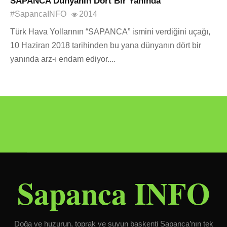
SAPANCA Dünyanın Dört Bir Yanında
#SapancaINFO
2014
Türk Hava Yollarının “SAPANCA” ismini verdiğini uçağı,
10 Haziran 2018 tarihinden bu yana dünyanın dört bir
yanında arz-ı endam ediyor....
Sapanca INFO
Doğa ve huzurun, toprak ve suyun başkenti Sapanca’nın tek