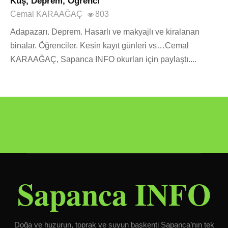
Kuş, Deprem, Öğrenci
Cemal KARAAĞAÇ
803
Adapazarı. Deprem. Hasarlı ve makyajlı ve kiralanan
binalar. Öğrenciler. Kesin kayıt günleri vs…Cemal
KARAAĞAÇ, Sapanca INFO okurları için paylaştı....
Sapanca INFO
Doğa ve huzurun, toprak ve suyun başkenti Sapanca’nın tek