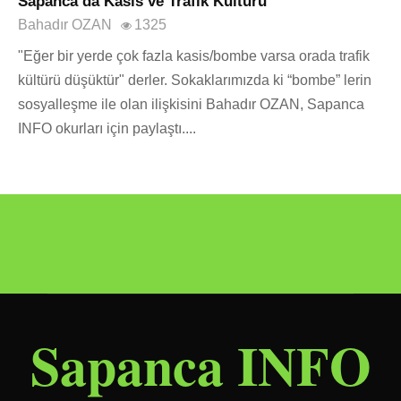
Sapanca’da Kasis ve Trafik Kültürü
Bahadır OZAN
1325
"Eğer bir yerde çok fazla kasis/bombe varsa orada trafik
kültürü düşüktür" derler. Sokaklarımızda ki “bombe” lerin
sosyalleşme ile olan ilişkisini Bahadır OZAN, Sapanca
INFO okurları için paylaştı....
Sapanca INFO