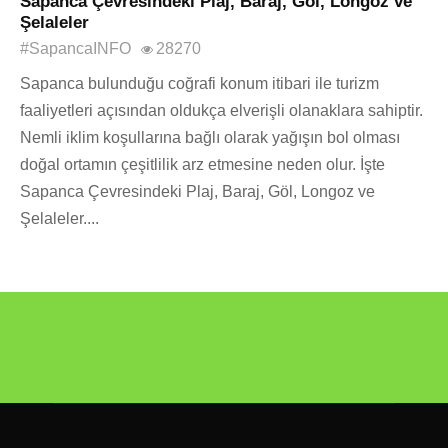
Sapanca Çevresindeki Plaj, Baraj, Göl, Longoz ve
Şelaleler
#SapancaINFO
28270
Sapanca bulunduğu coğrafi konum itibari ile turizm
faaliyetleri açısından oldukça elverişli olanaklara sahiptir.
Nemli iklim koşullarına bağlı olarak yağışın bol olması
doğal ortamın çeşitlilik arz etmesine neden olur. İşte
Sapanca Çevresindeki Plaj, Baraj, Göl, Longoz ve
Şelaleler....