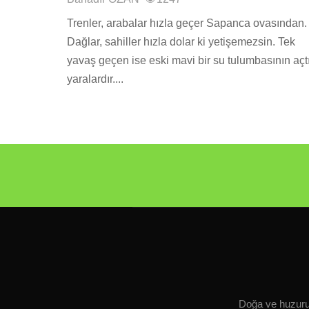
Trenler, arabalar hızla geçer Sapanca ovasından.
Dağlar, sahiller hızla dolar ki yetişemezsin. Tek
yavaş geçen ise eski mavi bir su tulumbasının açt
yaralardır....
Doğa ve huzurun