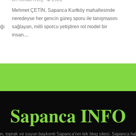
Mehmet ÇETİN, Sapanca Kurtköy mahallesinde
neredeyse her gencin güreş sporu ile tanışmasını
ığı
sağlayan, milli sporcu yetiştiren rol model bir
insan....
Sapanca INFO
, toprak ve suyun başkenti Sapanca’nın tek blog sitesi. Sapanca ha