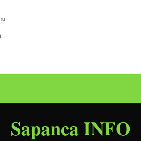
ğru
i
Sapanca INFO