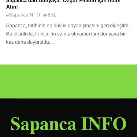
Sapanca’dan Dünyaya: Özgür Filistin İçin Adım
Atın!
#SapancaINFO
851
Sapanca, tarihinin en büyük dayanışmasını gerçekleştirdi.
Bu etkinlikle, Filistin ’in yalnız olmadığı tüm dünyaya bir
kez daha duyuruldu....
Sapanca INFO