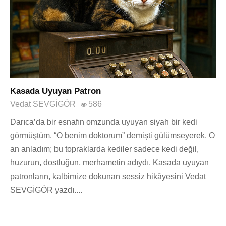
Kasada Uyuyan Patron
Vedat SEVGİGÖR
586
Darıca’da bir esnafın omzunda uyuyan siyah bir kedi
görmüştüm. “O benim doktorum” demişti gülümseyerek. O
an anladım; bu topraklarda kediler sadece kedi değil,
huzurun, dostluğun, merhametin adıydı. Kasada uyuyan
patronların, kalbimize dokunan sessiz hikâyesini Vedat
SEVGİGÖR yazdı....