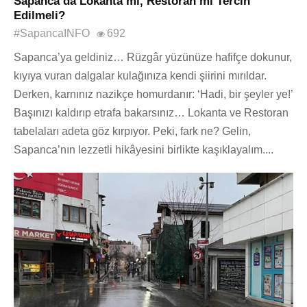
Sapanca’da Lokanta mı, Restoran mı Tercih
Edilmeli?
#SapancaINFO
692
Sapanca’ya geldiniz… Rüzgâr yüzünüze hafifçe dokunur,
kıyıya vuran dalgalar kulağınıza kendi şiirini mırıldar.
Derken, karnınız nazikçe homurdanır: ‘Hadi, bir şeyler ye!’
Başınızı kaldırıp etrafa bakarsınız… Lokanta ve Restoran
tabelaları adeta göz kırpıyor. Peki, fark ne? Gelin,
Sapanca’nın lezzetli hikâyesini birlikte kaşıklayalım....