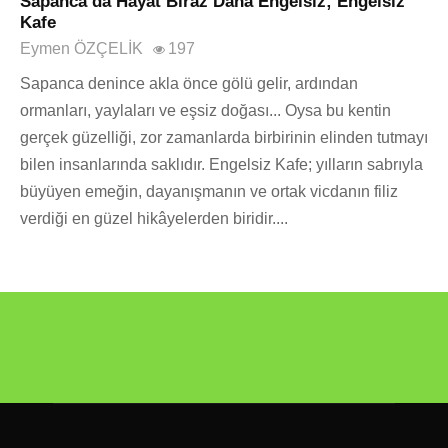
Sapanca’da Hayat Biraz Daha Engelsiz; Engelsiz
Kafe
Eymen ÖZÇELİK
197
Sapanca denince akla önce gölü gelir, ardından
ormanları, yaylaları ve eşsiz doğası... Oysa bu kentin
gerçek güzelliği, zor zamanlarda birbirinin elinden tutmayı
bilen insanlarında saklıdır. Engelsiz Kafe; yılların sabrıyla
büyüyen emeğin, dayanışmanın ve ortak vicdanın filiz
verdiği en güzel hikâyelerden biridir....