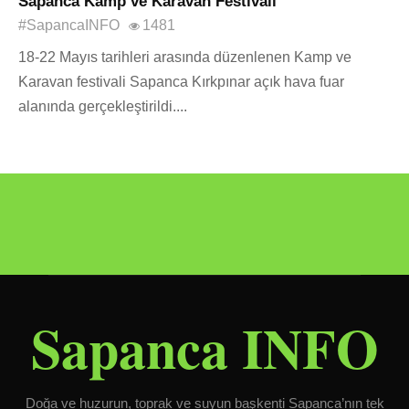
Sapanca Kamp ve Karavan Festivali
#SapancaINFO
1481
18-22 Mayıs tarihleri arasında düzenlenen Kamp ve
Karavan festivali Sapanca Kırkpınar açık hava fuar
alanında gerçekleştirildi....
Sapanca INFO
Doğa ve huzurun, toprak ve suyun başkenti Sapanca’nın tek