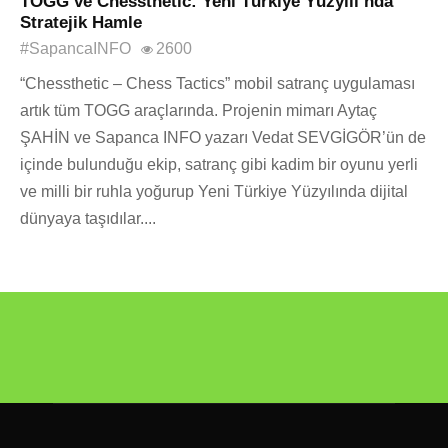
TOGG ve Chessthetic: Yeni Türkiye Yüzyılı’nda
Stratejik Hamle
#SapancaINFO
2600
“Chessthetic – Chess Tactics” mobil satranç uygulaması
artık tüm TOGG araçlarında. Projenin mimarı Aytaç
ŞAHİN ve Sapanca INFO yazarı Vedat SEVGİGÖR’ün de
içinde bulunduğu ekip, satranç gibi kadim bir oyunu yerli
ve milli bir ruhla yoğurup Yeni Türkiye Yüzyılında dijital
dünyaya taşıdılar....