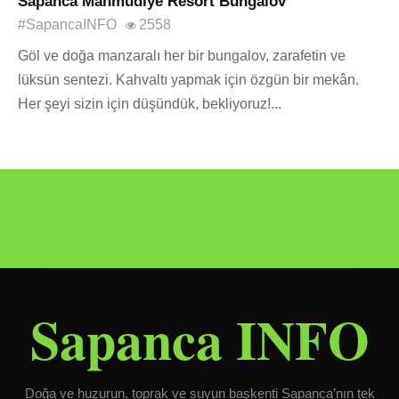
Sapanca Mahmudiye Resort Bungalov
#SapancaINFO
2558
Göl ve doğa manzaralı her bir bungalov, zarafetin ve
lüksün sentezi. Kahvaltı yapmak için özgün bir mekân.
Her şeyi sizin için düşündük, bekliyoruz!...
Sapanca INFO
Doğa ve huzurun, toprak ve suyun başkenti Sapanca’nın tek