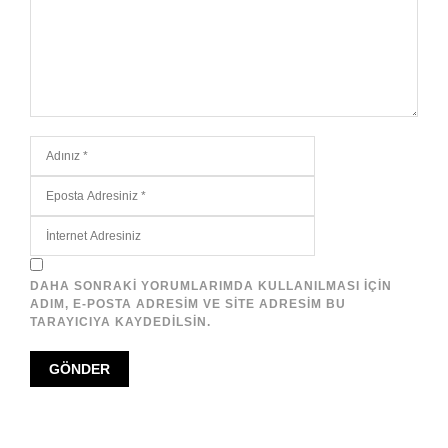
DAHA SONRAKI YORUMLARIMDA KULLANILMASI IÇIN
ADIM, E-POSTA ADRESIM VE SITE ADRESIM BU
TARAYICIYA KAYDEDILSIN.