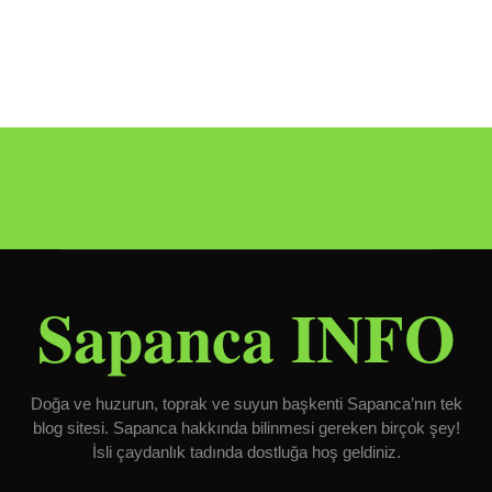
Sapanca INFO
Doğa ve huzurun, toprak ve suyun başkenti Sapanca’nın tek
blog sitesi. Sapanca hakkında bilinmesi gereken birçok şey!
İsli çaydanlık tadında dostluğa hoş geldiniz.