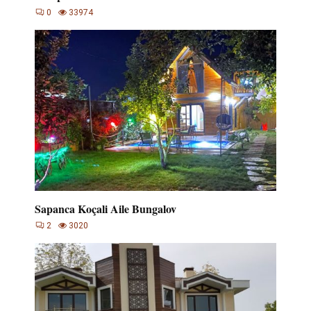
0
33974
Sapanca Koçali Aile Bungalov
2
3020