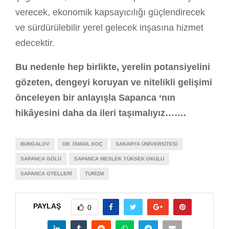
verecek, ekonomik kapsayıcılığı güçlendirecek
ve sürdürülebilir yerel gelecek inşasına hizmet
edecektir.
Bu nedenle hep birlikte, yerelin potansiyelini
gözeten, dengeyi koruyan ve nitelikli gelişimi
önceleyen bir anlayışla Sapanca ‘nın
hikâyesini daha da ileri taşımalıyız…….
BUNGALOV
DR. İSMAIL KOÇ
SAKARYA ÜNIVERSITESI
SAPANCA GÖLÜ
SAPANCA MESLEK YÜKSEK OKULU
SAPANCA OTELLERI
TURIZM
PAYLAŞ
0