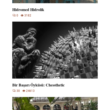
Hidromed Hidrolik
0
3182
Bir Başarı Öyküsü: Chessthetic
30
24613