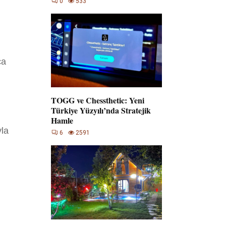
0
533
ca
TOGG ve Chessthetic: Yeni
Türkiye Yüzyılı’nda Stratejik
Hamle
yla
6
2591