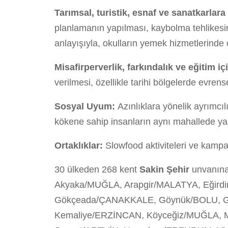
Tarımsal, turistik, esnaf ve sanatkarlara 
planlamanın yapılması, kaybolma tehlikes
anlayışıyla, okulların yemek hizmetlerinde 
Misafirperverlik, farkındalık ve eğitim iç
verilmesi, özellikle tarihi bölgelerde evrense
Sosyal Uyum:
Azınlıklara yönelik ayrımcıl
kökene sahip insanların aynı mahallede y
Ortaklıklar:
Slowfood aktiviteleri ve kampan
30 ülkeden 268 kent
Sakin Şehir
unvanına
Akyaka/MUĞLA, Arapgir/MALATYA, Eğirdi
Gökçeada/ÇANAKKALE, Göynük/BOLU, Gü
Kemaliye/ERZİNCAN, Köyceğiz/MUĞLA, M