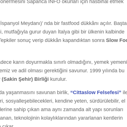
? önermesini Sapanca INFO okurları için hasbihal etmek
İspanyol Meydanı)’ nda bir fastfood dükkânı açılır. Başta
, mutfağıyla gurur duyan İtalya gibi bir ülkenin kalbinde
. Tepkiler sonuç verip dükkân kapandıktan sonra
Slow Fo
ece karın doyurmakla sınırlı olmadığını, yemek yemeni
iz ve adil olması gerektiğini savunur. 1999 yılında bu
 (Sakin Şehir) Birliği
kurulur.
da yaşanmasını savunan birlik,
“Cittaslow Felsefesi”
il
eri, sosyalleşebilecekleri, kendine yeten, sürdürülebilir, el
lerine sahip çıkan ama aynı zamanda alt yapı sorunları
lanan, teknolojinin kolaylıklarından yararlanan kentlerin
a çıkar.