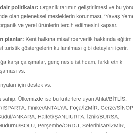
dair politikalar:
Organik tarımın geliştirilmesi ve bu yö
inde olan geleneksel mesleklerin korunması, ‘Yavaş Yem
organik ve yerel ürünlerin tercih edilmesini kapsar.
in planlar:
Kent halkına misafirperverlik hakkında eğitim
l turistik göstergelerin kullanılması gibi detayları içerir.
ığa karşı çalışmalar, genç nesle istihdam, farklı etnik
aşaması vs.
yaları için destek vs.
 sahip. Ülkemizde ise bu kriterlere uyan Ahlat/BİTLİS,
r/ISPARTA, Finike/ANTALYA, Foça/İZMİR, Gerze/SİNOP
dül/ANKARA, Halfeti/ŞANLIURFA, İznik/BURSA,
udurnu/BOLU, Perşembe/ORDU, Seferihisar/İZMİR,