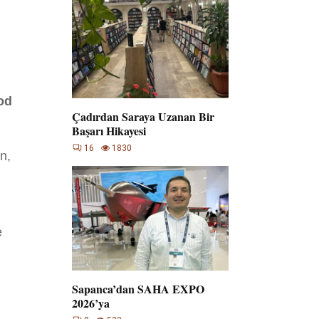
od
Çadırdan Saraya Uzanan Bir
Başarı Hikayesi
16
1830
n,
e
Sapanca’dan SAHA EXPO
2026’ya