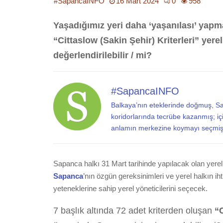
#SapancaINFO
16 Mart 2024
0
958
Yaşadığımız yeri daha
‘yaşanılası’ yapm
“Cittaslow (Sakin Şehir) Kriterleri” yer
değerlendirilebilir / mi?
#SapancaINFO
Balkaya’nın eteklerinde doğmuş, S
koridorlarında tecrübe kazanmış; iç
anlamın merkezine koymayı seçmiş 
Sapanca halkı 31 Mart tarihinde yapılacak olan yere
Sapanca
’nın özgün gereksinimleri ve yerel halkın i
yeteneklerine sahip yerel yöneticilerini seçecek.
7 başlık altında 72 adet kriterden oluşan
“C