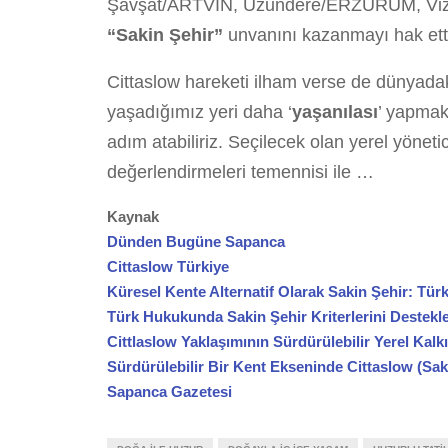
Şavşat/ARTVİN, Uzundere/ERZURUM, Viz
“Sakin Şehir”
unvanını kazanmayı hak ett
Cittaslow hareketi ilham verse de dünyadaki
yaşadığımız yeri daha ‘
yaşanılası
’ yapmak 
adım atabiliriz. Seçilecek olan yerel yöneti
değerlendirmeleri temennisi ile …
Kaynak
Dünden Bugüne Sapanca
Cittaslow Türkiye
Küresel Kente Alternatif Olarak Sakin Şehir: Tür
Türk Hukukunda Sakin Şehir Kriterlerini Destek
Cittlaslow Yaklaşımının Sürdürülebilir Yerel Kal
Sürdürülebilir Bir Kent Ekseninde Cittaslow (Sa
Sapanca Gazetesi