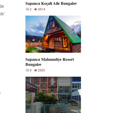
Sapanca Koçali Aile Bungalov
nde
2
3014
ek’
Sapanca Mahmudiye Resort
Bungalov
0
2555
,