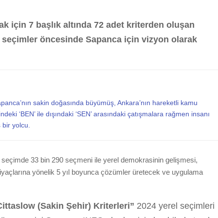
ak için 7 başlık altında 72 adet kriterden oluşan
el seçimler öncesinde Sapanca için vizyon olarak
apanca’nın sakin doğasında büyümüş, Ankara’nın hareketli kamu
indeki ‘BEN’ ile dışındaki ‘SEN’ arasındaki çatışmalara rağmen insanı
bir yolcu.
l seçimde 33 bin 290 seçmeni ile yerel demokrasinin gelişmesi,
htiyaçlarına yönelik 5 yıl boyunca çözümler üretecek ve uygulama
ittaslow (Sakin Şehir) Kriterleri”
2024 yerel seçimleri