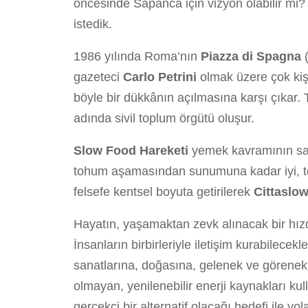
öncesinde Sapanca için vizyon olabilir mi
istedik.
1986 yılında Roma’nın
Piazza di Spagna
(
gazeteci
Carlo Petrini
olmak üzere çok kişi
böyle bir dükkânın açılmasına karşı çıkar
adında sivil toplum örgütü oluşur.
Slow Food
Hareketi
yemek kavramının sad
tohum aşamasından sunumuna kadar iyi, tem
felsefe kentsel boyuta getirilerek
Cittaslow
Hayatın, yaşamaktan zevk alınacak bir hız
İnsanların birbirleriyle iletişim kurabilecekl
sanatlarına, doğasına, gelenek ve görenek
olmayan, yenilenebilir enerji kaynakları kul
gerçekçi bir alternatif olacağı hedefi ile yol