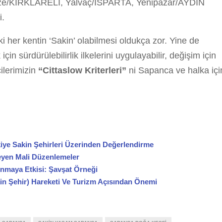
e/KIRKLARELİ, Yalvaç/ISPARTA, Yenipazar/AYDIN
i.
 her kentin ‘Sakin’ olabilmesi oldukça zor. Yine de
için sürdürülebilirlik ilkelerini uygulayabilir, değişim için
cilerimizin
“Cittaslow Kriterleri”
ni Sapanca ve halka içi
kiye Sakin Şehirleri Üzerinden Değerlendirme
leyen Mali Düzenlemeler
kınmaya Etkisi: Şavşat Örneği
kin Şehir) Hareketi Ve Turizm Açısından Önemi