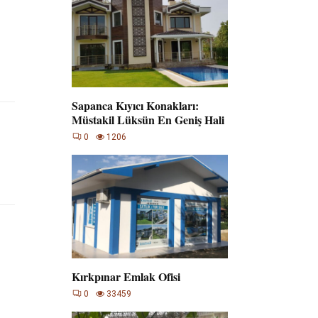
Sapanca Kıyıcı Konakları:
Müstakil Lüksün En Geniş Hali
0
1206
Kırkpınar Emlak Ofisi
0
33459