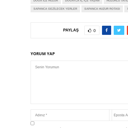
DOĞA ILE HUZUR
DOĞAYLA IÇ IÇE YAŞAM
HUZURLU TATI
SAPANCA GEZILECEK YERLER
SAPANCA HUZUR ROTASI
PAYLAŞ
0
YORUM YAP