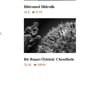
Hidromed Hidrolik
0
3175
n
Bir Başarı Öyküsü: Chessthetic
30
24594