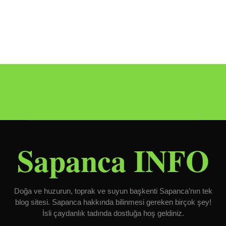
Sapanca INFO
Doğa ve huzurun, toprak ve suyun başkenti Sapanca’nın tek
blog sitesi. Sapanca hakkında bilinmesi gereken birçok şey!
İsli çaydanlık tadında dostluğa hoş geldiniz.