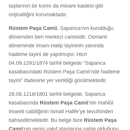
taşlarının bir kısmı da minare kaidesi gibi
orijinalliğini korumaktadır.
Rüstem Paşa Camii
, Sapanca’nın kurulduğu
dönemden beri merkezi camisidir. Osmanlı
döneminde İmam-Hatip tayininin yanında
hademe tayini de yapılmıştır. Hicri
04.09.1291/1874 tarihli belgede “Sapanca
kasabasındaki Rüstem Paşa Camii’nde hademe
tayini” ifadesine yer verildiği görülmektedir.
28.08.1216/1801 tarihli belgede, Sapanca
kasabasında
Rüstem Paşa Camii
’nin mahlûl
imareti cabiliğinin İsmail Halife’ye tevcihinden
bahsedilmektedir. Bu belge bize
Rüstem Paşa
Camii
‘nin geniş vakıf alanlarına sahip olduğunu