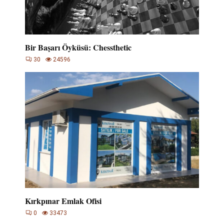
Bir Başarı Öyküsü: Chessthetic
30
24596
Kırkpınar Emlak Ofisi
0
33473