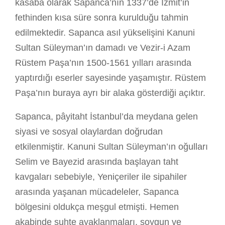
kasaba olarak Sapanca’nın 1337’de İzmit’in
fethinden kısa süre sonra kurulduğu tahmin
edilmektedir. Sapanca asıl yükselişini Kanuni
Sultan Süleyman’ın damadı ve Vezir-i Azam
Rüstem Paşa’nın 1500-1561 yılları arasında
yaptırdığı eserler sayesinde yaşamıştır. Rüstem
Paşa’nın buraya ayrı bir alaka gösterdiği açıktır.
Sapanca, pâyitaht İstanbul’da meydana gelen
siyasi ve sosyal olaylardan doğrudan
etkilenmiştir. Kanuni Sultan Süleyman’ın oğulları
Selim ve Bayezid arasında başlayan taht
kavgaları sebebiyle, Yeniçeriler ile sipahiler
arasında yaşanan mücadeleler, Sapanca
bölgesini oldukça meşgul etmişti. Hemen
akabinde suhte ayaklanmaları, soygun ve