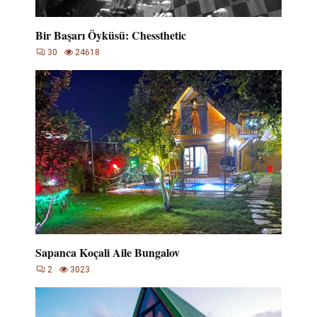
Bir Başarı Öyküsü: Chessthetic
30
24618
Sapanca Koçali Aile Bungalov
2
3023