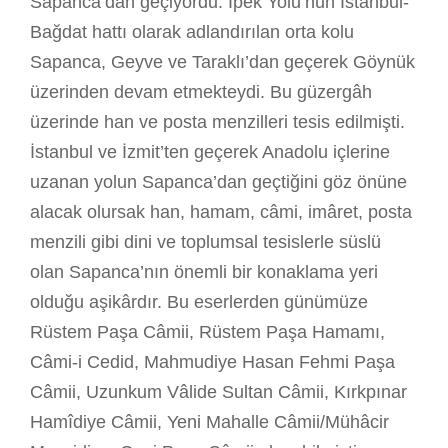
Sapanca’dan geçiyordu. İpek Yolu’nun İstanbul-
Bağdat hattı olarak adlandırılan orta kolu
Sapanca, Geyve ve Taraklı’dan geçerek Göynük
üzerinden devam etmekteydi. Bu güzergâh
üzerinde han ve posta menzilleri tesis edilmişti.
İstanbul ve İzmit’ten geçerek Anadolu içlerine
uzanan yolun Sapanca’dan geçtiğini göz önüne
alacak olursak han, hamam, câmi, imâret, posta
menzili gibi dini ve toplumsal tesislerle süslü
olan Sapanca’nın önemli bir konaklama yeri
olduğu aşikârdır. Bu eserlerden günümüze
Rüstem Paşa Câmii, Rüstem Paşa Hamamı,
Câmi-i Cedid, Mahmudiye Hasan Fehmi Paşa
Câmii, Uzunkum Vâlide Sultan Câmii, Kırkpınar
Hamîdiye Câmii, Yeni Mahalle Câmii/Mühâcir