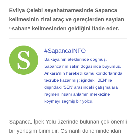
Evliya Çelebi seyahatnamesinde Sapanca
kelimesinin zirai araç ve gereçlerden sayılan
“saban” kelimesinden geldiğini ifade eder.
#SapancaINFO
Balkaya’nın eteklerinde doğmuş,
Sapanca’nın sakin doğasında büyümüş,
Ankara’nın hareketli kamu koridorlarında
tecrübe kazanmış; içindeki ‘BEN’ ile
dışındaki ‘SEN’ arasındaki çatışmalara
rağmen insanı anlamın merkezine
koymayı seçmiş bir yolcu.
Sapanca, İpek Yolu üzerinde bulunan çok önemli
bir yerleşim birimidir. Osmanlı döneminde idari