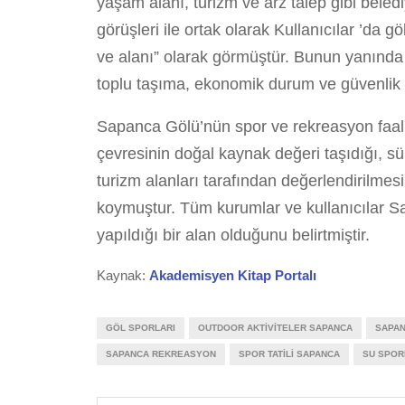
yaşam alanı, turizm ve arz talep gibi beledi
görüşleri ile ortak olarak Kullanıcılar ’da gö
ve alanı” olarak görmüştür. Bunun yanında kul
toplu taşıma, ekonomik durum ve güvenlik zaf
Sapanca Gölü’nün spor ve rekreasyon faaliy
çevresinin doğal kaynak değeri taşıdığı, sü
turizm alanları tarafından değerlendirilmes
koymuştur. Tüm kurumlar ve kullanıcılar S
yapıldığı bir alan olduğunu belirtmiştir.
Kaynak:
Akademisyen Kitap Portalı
GÖL SPORLARI
OUTDOOR AKTIVITELER SAPANCA
SAPAN
SAPANCA REKREASYON
SPOR TATILI SAPANCA
SU SPOR