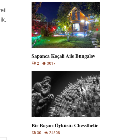
eti
ik,
Sapanca Koçali Aile Bungalov
2
3017
Bir Başarı Öyküsü: Chessthetic
30
24608