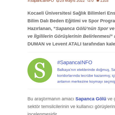
#SapancaINFO
25 Mayıs 2022
0
1103
Kocaeli Üniversitesi Sağlık Bilimleri E
Bilim Dalı Beden Eğitimi ve Spor Prog
Hazırlanan, ”
Sapanca Gölü’nün Spor ve
ve İlgililerin Görüşlerinin Belirlenmesi
” 
DUMAN ve Levent ATALI tarafından kale
#SapancaINFO
Balkaya’nın eteklerinde doğmuş, S
koridorlarında tecrübe kazanmış; iç
anlamın merkezine koymayı seçmiş 
Bu araştırmanın amacı
Sapanca Gölü
ve 
sektör temsilcilerinin ve kullanıcı görüşleri
incelenmesidir.