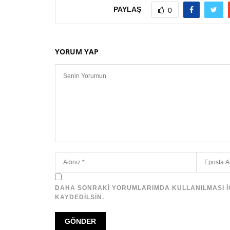
PAYLAŞ
0
YORUM YAP
DAHA SONRAKI YORUMLARIMDA KULLANILMASI IÇI
KAYDEDILSIN.