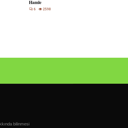
Hamle
6
2598
kkında bilinmesi