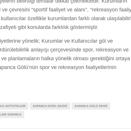
yelerin belirttiği temalar dikkat çekmektedir. Kurumların
l ve çevresini “sportif faaliyet ve alanı”, “rekreasyon faaliy
lanıcılar özellikle kurumlardan farklı olarak ulaşılabilirl
iyeti gibi konularda farklılık göstermiştir.
etlerine yönelik; Kurumlar ve Kullanıcılar göl ve
rdürülebilirlik anlayışı çerçevesinde spor, rekreasyon ve
i ve planlamaların halka yönelik olması gerektiğini ortaya
apanca Gölü’nün spor ve rekreasyon faaliyetlerinin
CA AKTIVITELERI
SAPANCA DOĞA GEZISI
SAPANCA GÖLÜ SPOR
LARI SAPANCA