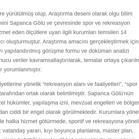
re yürütülmüş olup, Araştırma deseni olarak olgu bilim
lemini Sapanca Gölü ve çevresinde spor ve rekreasyon
zmet eden ölçütlere uyan ilgili kurumları temsilen 14
ımcı oluşturmuştur. Araştırma amacını gerçekleştirmek için
 yarı yapılandırılmış görüşme formu ve doküman analizi
sonucu veriler kavramsallaştırılarak, temalar ortaya çıkarıl
r yorumlanmıştır.
tlerine yönelik “rekreasyon alanı ve faaliyetleri”, “spor
 tarafından ortak olarak belirtilmiştir. Sapanca Gölü’nün
zel hükümler, yapılaşma izni, mevzuat engelleri ve bölge
an ciddi bir engel olarak görülmektedir. Kurumlara yönel
kle halka hizmet götürmede, sportif ve rekreasyona yönel
 vatandaş yararı, kıyı boyunca planlama, master plan,