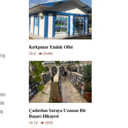
Kırkpınar Emlak Ofisi
0
33496
mış
nin
ik
Çadırdan Saraya Uzanan Bir
ik
Başarı Hikayesi
16
1833