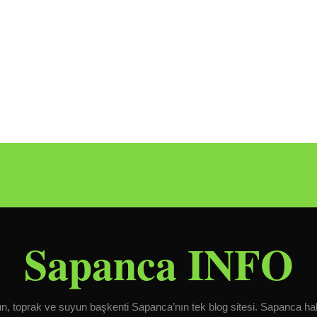
Sapanca INFO
, toprak ve suyun başkenti Sapanca’nın tek blog sitesi. Sapanca ha