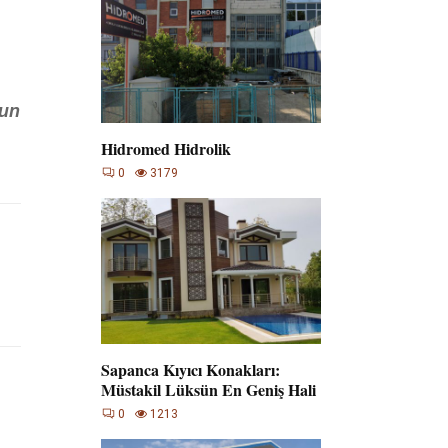
nun
Hidromed Hidrolik
0
3179
Sapanca Kıyıcı Konakları:
Müstakil Lüksün En Geniş Hali
0
1213