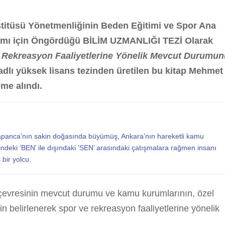
nstitüsü Yönetmenliğinin Beden Eğitimi ve Spor Ana
ramı için Öngördüğü BİLİM UZMANLIĞI TEZİ Olarak
 Rekreasyon Faaliyetlerine Yönelik Mevcut Durumu
adlı yüksek lisans tezinden üretilen bu kitap Mehmet
me alındı.
apanca’nın sakin doğasında büyümüş, Ankara’nın hareketli kamu
indeki ‘BEN’ ile dışındaki ‘SEN’ arasındaki çatışmalara rağmen insanı
bir yolcu.
çevresinin mevcut durumu ve kamu kurumlarının, özel
nin belirlenerek spor ve rekreasyon faaliyetlerine yönelik